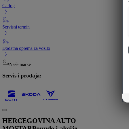
Carlog
Servisni termin
Dodatna oprema za vozilo
Naše marke
Servis i prodaja:
HERCEGOVINA AUTO
MOSTAR
Ponude i akcije