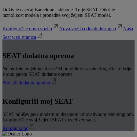
Doživite osjećaj Barcelone i slobode. To je SEAT. Otkrijte
raznolikost modela i pronađite svoj željeni SEAT model.
Konfigurišite novo vozilo
Nova vozila odmah dostupna
Naša
Seat web stranica
SEAT dodatna oprema
Ne možete uvijek imati sve? Mi to vidimo sasvim drugačije: otkrijte
široku paletu SEAT dodatne opreme.
Pronađi dodatnu opremu
Konfiguriši moj SEAT
SEAT oduševljava modernim dizajnom i inovativnom tehnologijom.
Konfigurišite svoj željeni SEAT model već sada.
Konfigurator