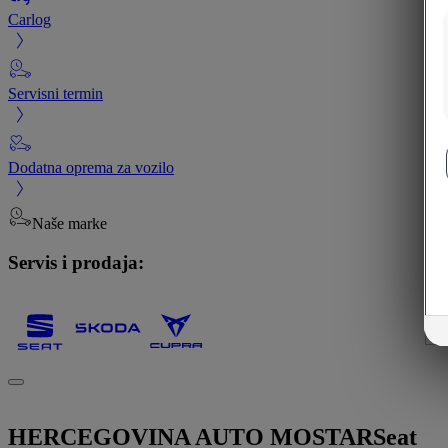
Carlog
Servisni termin
Dodatna oprema za vozilo
Naše marke
Servis i prodaja:
HERCEGOVINA AUTO MOSTAR
Seat