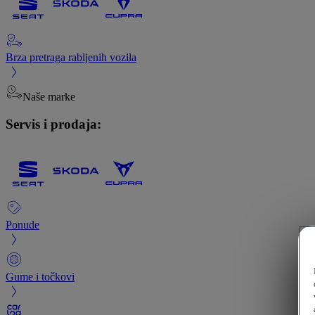
Brza pretraga rabljenih vozila
Naše marke
Servis i prodaja:
Ponude
Gume i točkovi