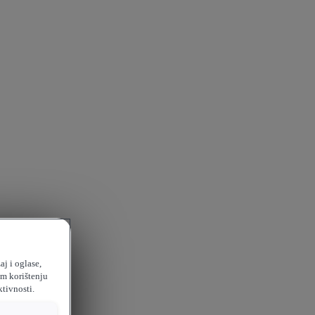
aj i oglase,
em korištenju
ktivnosti.