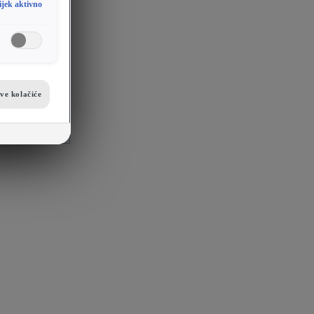
ijek aktivno
sve kolačiće