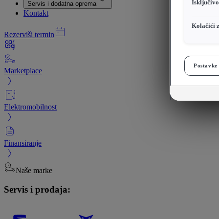
Isključiv
Servis i dodatna oprema
Kontakt
Kolačići 
Rezerviši termin
Postavke 
Marketplace
Elektromobilnost
Finansiranje
Naše marke
Servis i prodaja: