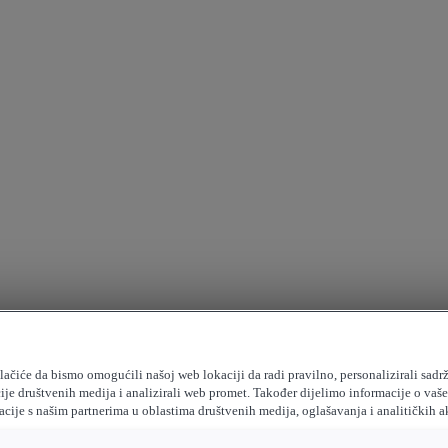
ačiće da bismo omogućili našoj web lokaciji da radi pravilno, personalizirali sadrž
ije društvenih medija i analizirali web promet. Također dijelimo informacije o vaš
cije s našim partnerima u oblastima društvenih medija, oglašavanja i analitičkih a