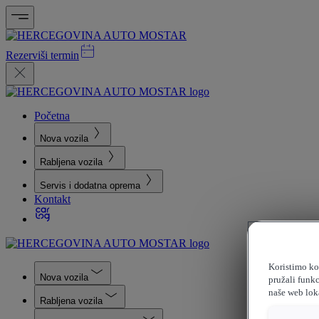
Rezerviši termin
Početna
Nova vozila
Rabljena vozila
Servis i dodatna oprema
Kontakt
Koristimo kol
Nova vozila
pružali funkc
naše web loka
Rabljena vozila