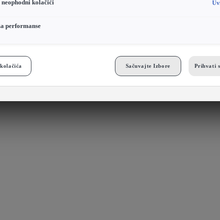
o neophodni kolačići
Uv
za performanse
kolačića
Sačuvajte Izbore
Prihvati 