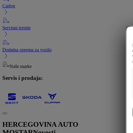
Carlog
Servisni termin
Dodatna oprema za vozilo
Naše marke
Servis i prodaja:
HERCEGOVINA AUTO
MOSTAR
Novosti