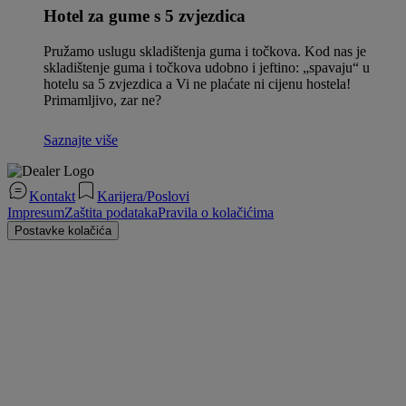
Hotel za gume s 5 zvjezdica
Pružamo uslugu skladištenja guma i točkova. Kod nas je
skladištenje guma i točkova udobno i jeftino: „spavaju“ u
hotelu sa 5 zvjezdica a Vi ne plaćate ni cijenu hostela!
Primamljivo, zar ne?
Saznajte više
Kontakt
Karijera/Poslovi
Impresum
Zaštita podataka
Pravila o kolačićima
Postavke kolačića