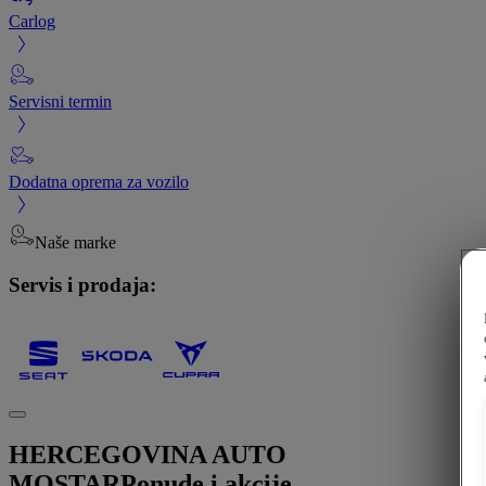
Carlog
Servisni termin
Dodatna oprema za vozilo
Naše marke
Servis i prodaja:
HERCEGOVINA AUTO
MOSTAR
Ponude i akcije