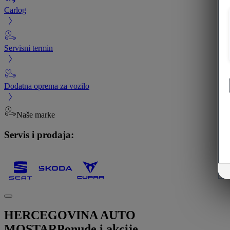
Carlog
Servisni termin
Dodatna oprema za vozilo
Naše marke
Servis i prodaja:
HERCEGOVINA AUTO
MOSTAR
Ponude i akcije