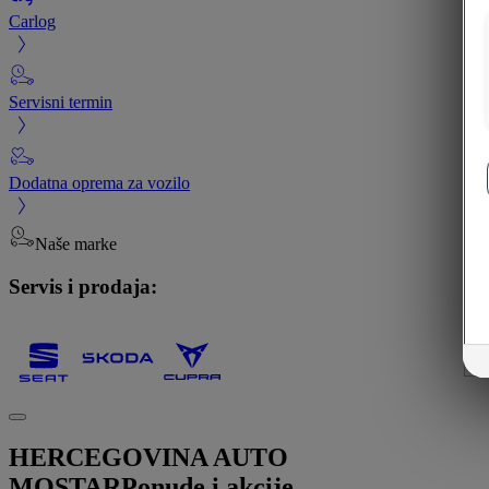
Carlog
Servisni termin
Dodatna oprema za vozilo
Naše marke
Servis i prodaja:
HERCEGOVINA AUTO
MOSTAR
Ponude i akcije