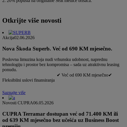
2. 20% popusta na originalne Seat metlice brisača.
Otkrijte više novosti
Akcija
02.06.2026
Nova Škoda Superb. Već od 690 KM mjesečno.
Poslovna limuzina koja nudi vrhunsku udobnost, naprednu
tehnologiju i prostor bez kompromisa – sada uz atraktivnu leasing
ponudu.
✔ Već od 690 KM mjesečno✔
Fleksibilni uslovi finansiranja
Saznajte više
Novosti CUPRA
06.05.2026
CUPRA Terramar dostupan već od 71.400 KM ili
od 639 KM mjesečno bez učešća uz Business Boost
premiju.