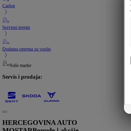
Carlog
Servisni termin
Dodatna oprema za vozilo
Naše marke
Servis i prodaja:
HERCEGOVINA AUTO
MOSTAR
Ponude i akcije