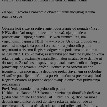
- Nalog NP2 uredno popunjen i ovjeren od strane notara
- Kopiju ugovora s bankom o otvaranju transakcijskog računa
pravne osobe
Obrasce koji služe za prihvatanje i odustajanje od ponude (NP2 i
NP3), dioničari mogu preuzeti u roku važenja ponude u
prostorijama Ciljnog društva ili sa web stranice Registra
vrijednosnih papira u FBIH: www.rvp.ba Uslov za provodivost i
urednost naloga je da podaci o vlasniku vrijednosnih papira
registrirani u sistemu Registra odgovaraju podacima upisanim u
nalogu NP2. Ukoliko nalog za ispravku podataka ne stigne do kraja
roka trajanja preuzimanje zaprimljeni nalog smatrat će se da nije ni
dostavljen. Za tačnost i ispravnost podataka navedenih u nalogu za
prihvatanje odgovara Dioničar. Dionice se na osnovu uredno
ispunjenog pisanog naloga deponuju preknjižavanjem sa slobodne
vlasničke pozicije dioničara na poseban račun za preuzimanje kod
Registra otvoren za potrebe deponovanja dionica radi prihvatanja
preuzimanje
Povlačenje ponuđenih vrijednosnih papira
U skladu sa članom 35 Zakona o preuzimanju dioničkih društava
(„Službene novine Federacije BiH“, broj 77/15), dioničar može
deponirane dionice povući do isteka roka trajanja ponude za
preuzimanje, što ima učinak odustanka od prihvatanja Ponude za