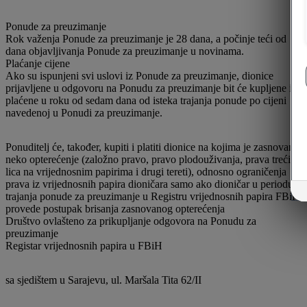
Ponude za preuzimanje
Rok važenja Ponude za preuzimanje je 28 dana, a počinje teći od
dana objavljivanja Ponude za preuzimanje u novinama.
Plaćanje cijene
Ako su ispunjeni svi uslovi iz Ponude za preuzimanje, dionice
prijavljene u odgovoru na Ponudu za preuzimanje bit će kupljene i
plaćene u roku od sedam dana od isteka trajanja ponude po cijeni
navedenoj u Ponudi za preuzimanje.
Ponuditelj će, također, kupiti i platiti dionice na kojima je zasnovano
neko opterećenje (založno pravo, pravo plodouživanja, prava trećih
lica na vrijednosnim papirima i drugi tereti), odnosno ograničenja
prava iz vrijednosnih papira dioničara samo ako dioničar u periodu
trajanja ponude za preuzimanje u Registru vrijednosnih papira FBiH
provede postupak brisanja zasnovanog opterećenja
Društvo ovlašteno za prikupljanje odgovora na Ponudu za
preuzimanje
Registar vrijednosnih papira u FBiH
sa sjedištem u Sarajevu, ul. Maršala Tita 62/II