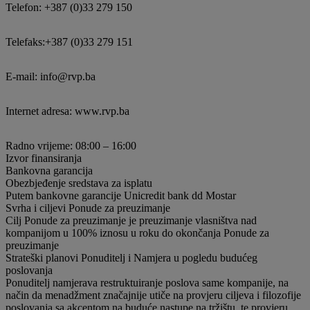
Telefon: +387 (0)33 279 150
Telefaks:+387 (0)33 279 151
E-mail: info@rvp.ba
Internet adresa: www.rvp.ba
Radno vrijeme: 08:00 – 16:00
Izvor finansiranja
Bankovna garancija
Obezbjeđenje sredstava za isplatu
Putem bankovne garancije Unicredit bank dd Mostar
Svrha i ciljevi Ponude za preuzimanje
Cilj Ponude za preuzimanje je preuzimanje vlasništva nad
kompanijom u 100% iznosu u roku do okončanja Ponude za
preuzimanje
Strateški planovi Ponuditelj i Namjera u pogledu budućeg
poslovanja
Ponuditelj namjerava restruktuiranje poslova same kompanije, na
način da menadžment značajnije utiče na provjeru ciljeva i filozofije
poslovanja sa akcentom na buduće nastupe na tržištu, te provjeru