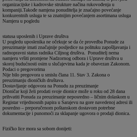
organizacijske i kadrovske strukture načina rukovođenja u
kompaniji.Takođe namjena ponuditelja je znaćajno povećanje
konkurentnih usluga te sa znatnijim povećanjem asortimana usluga
Namjera u pogledu
statusa uposlenih i Uprave društva
U pogledu uposlenika ne očekuje se da će provedba Ponude za
preuzimanje imati značajnije posljedice na polituku zapošljavanja i
radnopravni status radnika Ciljnog društva. Ponuditelj nema
namjeru vršiti promjene Nadzornog odbora i Uprave društva u
skoroj budućnosti osim u slučajevima kada je obavezan Zakonom.
Podaci o pregovorima
Nije bilo pregovora u smislu člana 11. Stav 3. Zakona o
preuzimanju dioničkih društava.
Dostavljanje odgovora na Ponudu za preuzimanje
Dioničar koji želi prodati svoje dionice može u roku od 28 dana
prihvatiti Ponuda za preuzimanje neposredno – ličnim dolaskom u
Registar vrijednosnih papira u Sarajevu na gore navedenoj adresi ili
posredno – preporučenom poštanskom dostavom potrebne
dokumentacije i punomoći za sklapanje ugovora o prodaji dionica.
Fizičko lice mora sa sobom donijeti: