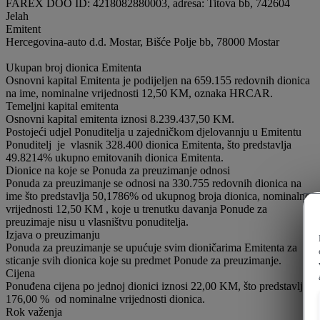
FAREX DOO ID: 4218082880003, adresa: Titova bb, 742604
Jelah
Emitent
Hercegovina-auto d.d. Mostar, Bišće Polje bb, 78000 Mostar
Ukupan broj dionica Emitenta
Osnovni kapital Emitenta je podijeljen na 659.155 redovnih dionica
na ime, nominalne vrijednosti 12,50 KM, oznaka HRCAR.
Temeljni kapital emitenta
Osnovni kapital emitenta iznosi 8.239.437,50 KM.
Postojeći udjel Ponuditelja u zajedničkom djelovannju u Emitentu
Ponuditelj je vlasnik 328.400 dionica Emitenta, što predstavlja
49.8214% ukupno emitovanih dionica Emitenta.
Dionice na koje se Ponuda za preuzimanje odnosi
Ponuda za preuzimanje se odnosi na 330.755 redovnih dionica na
ime što predstavlja 50,1786% od ukupnog broja dionica, nominalne
vrijednosti 12,50 KM , koje u trenutku davanja Ponude za
preuzimaje nisu u vlasništvu ponuditelja.
Izjava o preuzimanju
Ponuda za preuzimanje se upućuje svim dioničarima Emitenta za
sticanje svih dionica koje su predmet Ponude za preuzimanje.
Cijena
Ponuđena cijena po jednoj dionici iznosi 22,00 KM, što predstavlja
176,00 % od nominalne vrijednosti dionica.
Rok važenja