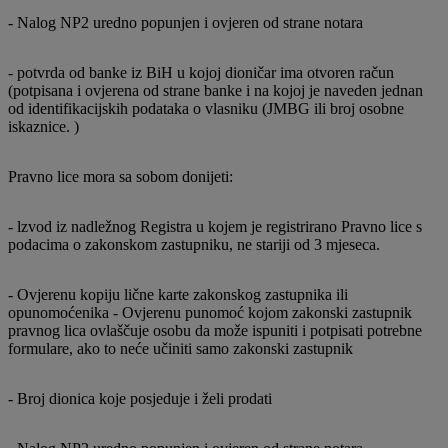
- Nalog NP2 uredno popunjen i ovjeren od strane notara
- potvrda od banke iz BiH u kojoj dioničar ima otvoren račun
(potpisana i ovjerena od strane banke i na kojoj je naveden jednan
od identifikacijskih podataka o vlasniku (JMBG ili broj osobne
iskaznice. )
Pravno lice mora sa sobom donijeti:
- lzvod iz nadležnog Registra u kojem je registrirano Pravno lice s
podacima o zakonskom zastupniku, ne stariji od 3 mjeseca.
- Ovjerenu kopiju lične karte zakonskog zastupnika ili
opunomoćenika - Ovjerenu punomoć kojom zakonski zastupnik
pravnog lica ovlaščuje osobu da može ispuniti i potpisati potrebne
formulare, ako to neće učiniti samo zakonski zastupnik
- Broj dionica koje posjeduje i želi prodati