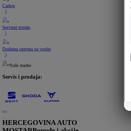
Carlog
Servisni termin
Dodatna oprema za vozilo
Naše marke
Servis i prodaja:
HERCEGOVINA AUTO
MOSTAR
Ponude i akcije