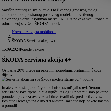
Savršen pratitelj za sve puteve. Od živahnog gradskog malog
automobila do prostranog poslovnog modela i inovativnog
električnog vozila, asortiman marke ŠKODA pokriva sve. Pronađite
odmah svoj savršeni ŠKODA model.
Novosti iz svijeta mobilnosti
ŠKODA Servisna akcija 4+
15.09.2024
Ponude i akcije
ŠKODA Servisna akcija 4+
Ostvarite 20% uštede na paketnim ponudama originalnih Škoda
dijelova.
Imate vozilo starije od 4 godine i niste razmišljali o ovlaštenom
servisu? Visoka cijena je bila ključni razlog? Pripremili smo paketne
ponude, upravo za ova vozila i time stvarili niz prednosti za vas.
Posjetite Hercegovina Auto d.d Mostar i saznajte koje pakete imamo
u ponudi!