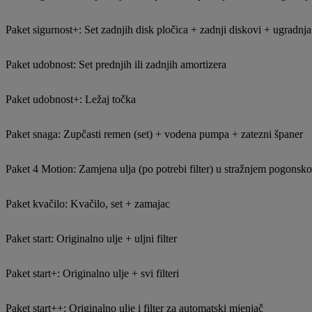
Paket sigurnost+: Set zadnjih disk pločica + zadnji diskovi + ugradnja
Paket udobnost: Set prednjih ili zadnjih amortizera
Paket udobnost+: Ležaj točka
Paket snaga: Zupčasti remen (set) + vodena pumpa + zatezni španer
Paket 4 Motion: Zamjena ulja (po potrebi filter) u stražnjem pogonsk
Paket kvačilo: Kvačilo, set + zamajac
Paket start: Originalno ulje + uljni filter
Paket start+: Originalno ulje + svi filteri
Paket start++: Originalno ulje i filter za automatski mjenjač