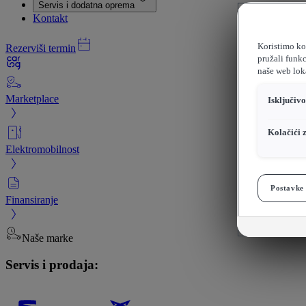
Servis i dodatna oprema
Kontakt
Koristimo kol
Rezerviši termin
pružali funkc
naše web loka
Marketplace
Isključiv
Kolačići 
Elektromobilnost
Postavke 
Finansiranje
Naše marke
Servis i prodaja: