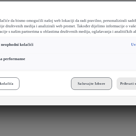
ačiće da bismo omogućili našoj web lokaciji da radi pravilno, personalizirali sadrž
ije društvenih medija i analizirali web promet. Također dijelimo informacije o vaš
cije s našim partnerima u oblastima društvenih medija, oglašavanja i analitičkih a
o neophodni kolačići
Uv
za performanse
kolačića
Sačuvajte Izbore
Prihvati 