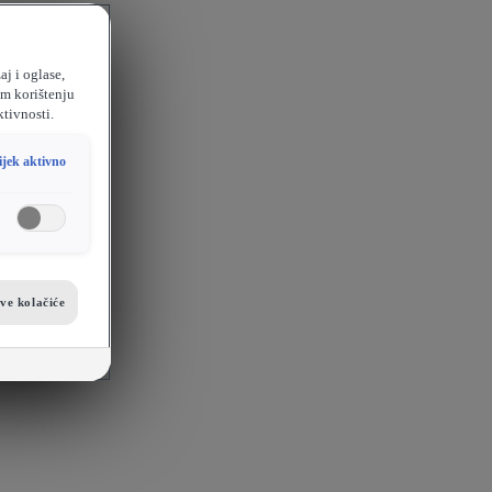
aj i oglase,
em korištenju
ktivnosti.
ijek aktivno
sve kolačiće