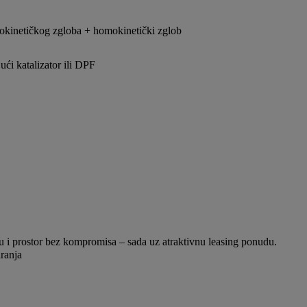
okinetičkog zgloba + homokinetički zglob
ći katalizator ili DPF
ost, naprednu tehnologiju i prostor bez komp
anja