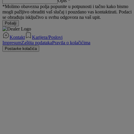
Opis *
*Molimo obavezna polja popunite u potpunosti i tačno kako bismo
mogli pažljivo obraditi vaš slučaj i pouzdano vas kontaktirati. Podaci
se obrađuju isključivo u svrhu odgovora na vaš upit.
Pošalji
Kontakt
Karijera/Poslovi
Impresum
Zaštita podataka
Pravila o kolačićima
Postavke kolačića