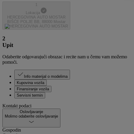
1
Lokacija
HERCEGOVINA AUTO MOSTAR
BIŠĆE POLJE BB, 88000 Mostar
2
Upit
Odaberite odgovarajući obrazac i recite nam u čemu vam možemo
pomoći.
Info materijal o modelima
Kupovina vozila
Finansiranje vozila
Servisni termin
Kontakt podaci
Oslovljavanje
Molimo odaberite oslovljavanje
Gospodin