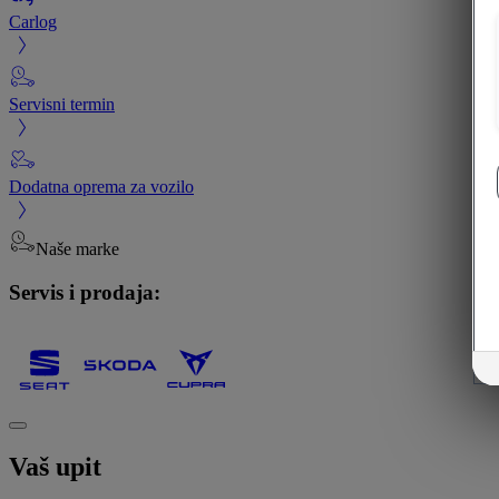
Carlog
Servisni termin
Dodatna oprema za vozilo
Naše marke
Servis i prodaja:
Vaš upit