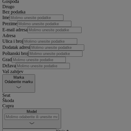
Gospođa
Drugo
Bez podatka
Ime
Prezime
E-mail adresa
Adresa
Ulica i broj
Dodatak adresi
Poštanski broj
Grad
Država
Vaš zahtjev
Marka
Odaberite marku
Seat
Škoda
Cupra
Model